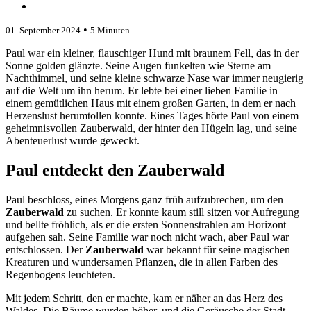
•
01. September 2024
5 Minuten
Paul war ein kleiner, flauschiger Hund mit braunem Fell, das in der
Sonne golden glänzte. Seine Augen funkelten wie Sterne am
Nachthimmel, und seine kleine schwarze Nase war immer neugierig
auf die Welt um ihn herum. Er lebte bei einer lieben Familie in
einem gemütlichen Haus mit einem großen Garten, in dem er nach
Herzenslust herumtollen konnte. Eines Tages hörte Paul von einem
geheimnisvollen Zauberwald, der hinter den Hügeln lag, und seine
Abenteuerlust wurde geweckt.
Paul entdeckt den Zauberwald
Paul beschloss, eines Morgens ganz früh aufzubrechen, um den
Zauberwald
zu suchen. Er konnte kaum still sitzen vor Aufregung
und bellte fröhlich, als er die ersten Sonnenstrahlen am Horizont
aufgehen sah. Seine Familie war noch nicht wach, aber Paul war
entschlossen. Der
Zauberwald
war bekannt für seine magischen
Kreaturen und wundersamen Pflanzen, die in allen Farben des
Regenbogens leuchteten.
Mit jedem Schritt, den er machte, kam er näher an das Herz des
Waldes. Die Bäume wurden höher, und die Geräusche der Stadt