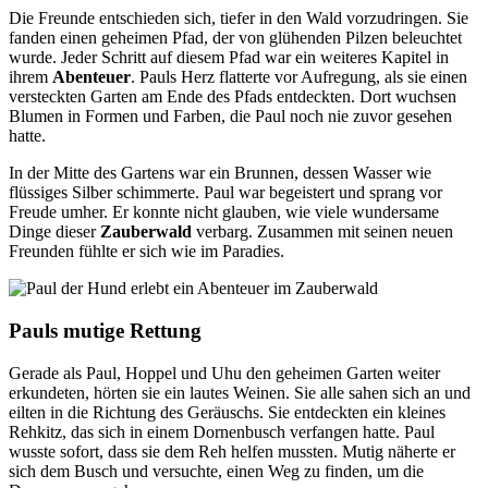
Die Freunde entschieden sich, tiefer in den Wald vorzudringen. Sie
fanden einen geheimen Pfad, der von glühenden Pilzen beleuchtet
wurde. Jeder Schritt auf diesem Pfad war ein weiteres Kapitel in
ihrem
Abenteuer
. Pauls Herz flatterte vor Aufregung, als sie einen
versteckten Garten am Ende des Pfads entdeckten. Dort wuchsen
Blumen in Formen und Farben, die Paul noch nie zuvor gesehen
hatte.
In der Mitte des Gartens war ein Brunnen, dessen Wasser wie
flüssiges Silber schimmerte. Paul war begeistert und sprang vor
Freude umher. Er konnte nicht glauben, wie viele wundersame
Dinge dieser
Zauberwald
verbarg. Zusammen mit seinen neuen
Freunden fühlte er sich wie im Paradies.
Pauls mutige Rettung
Gerade als Paul, Hoppel und Uhu den geheimen Garten weiter
erkundeten, hörten sie ein lautes Weinen. Sie alle sahen sich an und
eilten in die Richtung des Geräuschs. Sie entdeckten ein kleines
Rehkitz, das sich in einem Dornenbusch verfangen hatte. Paul
wusste sofort, dass sie dem Reh helfen mussten. Mutig näherte er
sich dem Busch und versuchte, einen Weg zu finden, um die