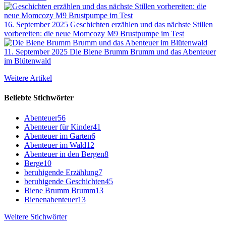
16. September 2025
Geschichten erzählen und das nächste Stillen
vorbereiten: die neue Momcozy M9 Brustpumpe im Test
11. September 2025
Die Biene Brumm Brumm und das Abenteuer
im Blütenwald
Weitere Artikel
Beliebte Stichwörter
Abenteuer
56
Abenteuer für Kinder
41
Abenteuer im Garten
6
Abenteuer im Wald
12
Abenteuer in den Bergen
8
Berge
10
beruhigende Erzählung
7
beruhigende Geschichten
45
Biene Brumm Brumm
13
Bienenabenteuer
13
Weitere Stichwörter