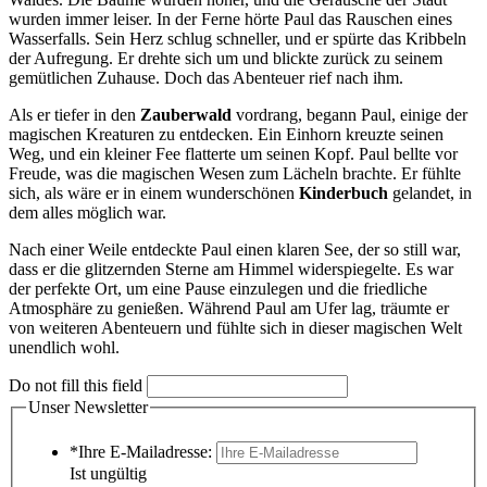
wurden immer leiser. In der Ferne hörte Paul das Rauschen eines
Wasserfalls. Sein Herz schlug schneller, und er spürte das Kribbeln
der Aufregung. Er drehte sich um und blickte zurück zu seinem
gemütlichen Zuhause. Doch das Abenteuer rief nach ihm.
Als er tiefer in den
Zauberwald
vordrang, begann Paul, einige der
magischen Kreaturen zu entdecken. Ein Einhorn kreuzte seinen
Weg, und ein kleiner Fee flatterte um seinen Kopf. Paul bellte vor
Freude, was die magischen Wesen zum Lächeln brachte. Er fühlte
sich, als wäre er in einem wunderschönen
Kinderbuch
gelandet, in
dem alles möglich war.
Nach einer Weile entdeckte Paul einen klaren See, der so still war,
dass er die glitzernden Sterne am Himmel widerspiegelte. Es war
der perfekte Ort, um eine Pause einzulegen und die friedliche
Atmosphäre zu genießen. Während Paul am Ufer lag, träumte er
von weiteren Abenteuern und fühlte sich in dieser magischen Welt
unendlich wohl.
Do not fill this field
Unser Newsletter
*Ihre E-Mailadresse:
Ist ungültig