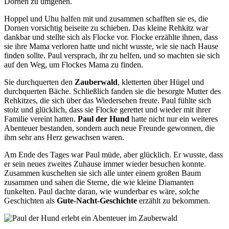
Dornen zu umgehen.
Hoppel und Uhu halfen mit und zusammen schafften sie es, die
Dornen vorsichtig beiseite zu schieben. Das kleine Rehkitz war
dankbar und stellte sich als Flocke vor. Flocke erzählte ihnen, dass
sie ihre Mama verloren hatte und nicht wusste, wie sie nach Hause
finden sollte. Paul versprach, ihr zu helfen, und so machten sie sich
auf den Weg, um Flockes Mama zu finden.
Sie durchquerten den
Zauberwald
, kletterten über Hügel und
durchquerten Bäche. Schließlich fanden sie die besorgte Mutter des
Rehkitzes, die sich über das Wiedersehen freute. Paul fühlte sich
stolz und glücklich, dass sie Flocke gerettet und wieder mit ihrer
Familie vereint hatten.
Paul der Hund
hatte nicht nur ein weiteres
Abenteuer bestanden, sondern auch neue Freunde gewonnen, die
ihm sehr ans Herz gewachsen waren.
Am Ende des Tages war Paul müde, aber glücklich. Er wusste, dass
er sein neues zweites Zuhause immer wieder besuchen konnte.
Zusammen kuschelten sie sich alle unter einem großen Baum
zusammen und sahen die Sterne, die wie kleine Diamanten
funkelten. Paul dachte daran, wie wunderbar es wäre, solche
Geschichten als
Gute-Nacht-Geschichte
erzählt zu bekommen.