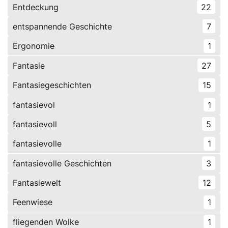
Entdeckung
22
entspannende Geschichte
7
Ergonomie
1
Fantasie
27
Fantasiegeschichten
15
fantasievol
1
fantasievoll
5
fantasievolle
1
fantasievolle Geschichten
3
Fantasiewelt
12
Feenwiese
1
fliegenden Wolke
1