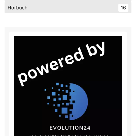
Hörbuch
16