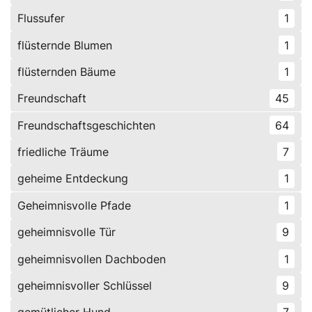
Flussufer
1
flüsternde Blumen
1
flüsternden Bäume
1
Freundschaft
45
Freundschaftsgeschichten
64
friedliche Träume
7
geheime Entdeckung
1
Geheimnisvolle Pfade
1
geheimnisvolle Tür
9
geheimnisvollen Dachboden
1
geheimnisvoller Schlüssel
9