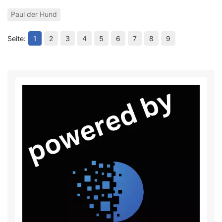
Paul der Hund
1
2
3
4
5
6
7
8
9