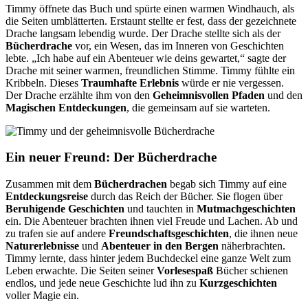
Timmy öffnete das Buch und spürte einen warmen Windhauch, als
die Seiten umblätterten. Erstaunt stellte er fest, dass der gezeichnete
Drache langsam lebendig wurde. Der Drache stellte sich als der
Bücherdrache
vor, ein Wesen, das im Inneren von Geschichten
lebte. „Ich habe auf ein Abenteuer wie deins gewartet,“ sagte der
Drache mit seiner warmen, freundlichen Stimme. Timmy fühlte ein
Kribbeln. Dieses
Traumhafte Erlebnis
würde er nie vergessen.
Der Drache erzählte ihm von den
Geheimnisvollen Pfaden
und den
Magischen Entdeckungen
, die gemeinsam auf sie warteten.
Ein neuer Freund: Der Bücherdrache
Zusammen mit dem
Bücherdrachen
begab sich Timmy auf eine
Entdeckungsreise
durch das Reich der Bücher. Sie flogen über
Beruhigende Geschichten
und tauchten in
Mutmachgeschichten
ein. Die Abenteuer brachten ihnen viel Freude und Lachen. Ab und
zu trafen sie auf andere
Freundschaftsgeschichten
, die ihnen neue
Naturerlebnisse
und
Abenteuer in den Bergen
näherbrachten.
Timmy lernte, dass hinter jedem Buchdeckel eine ganze Welt zum
Leben erwachte. Die Seiten seiner
Vorlesespaß
Bücher schienen
endlos, und jede neue Geschichte lud ihn zu
Kurzgeschichten
voller Magie ein.