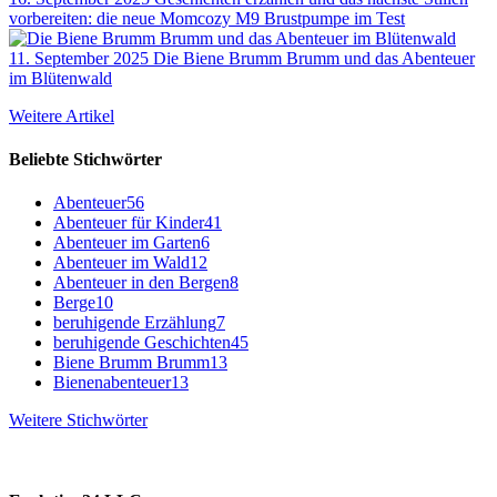
vorbereiten: die neue Momcozy M9 Brustpumpe im Test
11. September 2025
Die Biene Brumm Brumm und das Abenteuer
im Blütenwald
Weitere Artikel
Beliebte Stichwörter
Abenteuer
56
Abenteuer für Kinder
41
Abenteuer im Garten
6
Abenteuer im Wald
12
Abenteuer in den Bergen
8
Berge
10
beruhigende Erzählung
7
beruhigende Geschichten
45
Biene Brumm Brumm
13
Bienenabenteuer
13
Weitere Stichwörter