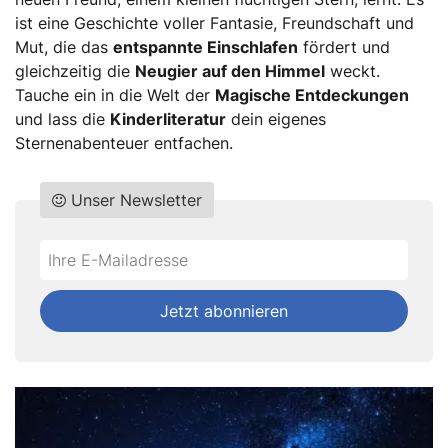
ist eine Geschichte voller Fantasie, Freundschaft und
Mut, die das
entspannte Einschlafen
fördert und
gleichzeitig die
Neugier auf den Himmel
weckt.
Tauche ein in die Welt der
Magische Entdeckungen
und lass die
Kinderliteratur
dein eigenes
Sternenabenteuer entfachen.
Unser Newsletter
Do
*Ihre
not
E-
fill
Mailadresse:
Jetzt abonnieren
this
field