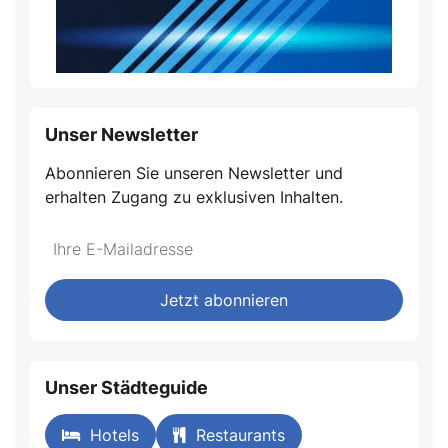
Unser Newsletter
Abonnieren Sie unseren Newsletter und
erhalten Zugang zu exklusiven Inhalten.
Do
*Ihre
not
E-
fill
Mailadresse:
Jetzt abonnieren
this
field
Unser Städteguide
Hotels
Restaurants