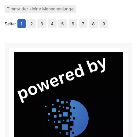
Timmy der kleine Menschenjunge
1
2
3
4
5
6
7
8
9