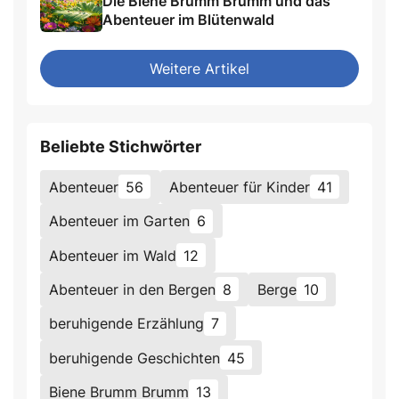
Die Biene Brumm Brumm und das
Abenteuer im Blütenwald
Weitere Artikel
Beliebte Stichwörter
Abenteuer
56
Abenteuer für Kinder
41
Abenteuer im Garten
6
Abenteuer im Wald
12
Abenteuer in den Bergen
8
Berge
10
beruhigende Erzählung
7
beruhigende Geschichten
45
Biene Brumm Brumm
13