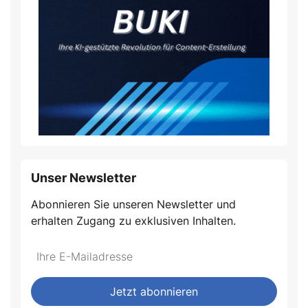
Unser Newsletter
Abonnieren Sie unseren Newsletter und
erhalten Zugang zu exklusiven Inhalten.
Do
*Ihre
not
E-
fill
Mailadresse:
Jetzt abonnieren
this