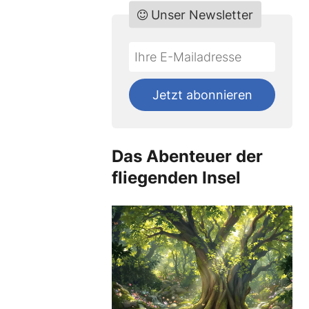
Unser Newsletter
Do
*Ihre
not
E-
fill
Mailadresse:
Jetzt abonnieren
this
field
Das Abenteuer der
fliegenden Insel