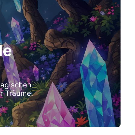
de
magischen
er Träume.