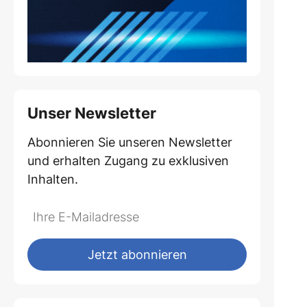
Unser Newsletter
Abonnieren Sie unseren Newsletter
und erhalten Zugang zu exklusiven
Inhalten.
Do
*Ihre
not
E-
fill
Mailadresse:
Jetzt abonnieren
this
field