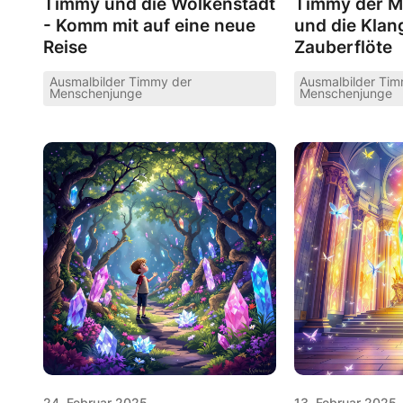
Timmy und die Wolkenstadt
Timmy der M
- Komm mit auf eine neue
und die Klang
Reise
Zauberflöte
Ausmalbilder Timmy der
Ausmalbilder Ti
Menschenjunge
Menschenjunge
24. Februar 2025
13. Februar 2025