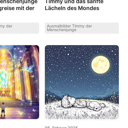
enschenjunge
Timmy und das sanfte
reise mit der
Lächeln des Mondes
mmy der
Ausmalbilder Timmy der
Menschenjunge
06. Februar 2025