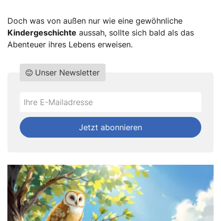
Doch was von außen nur wie eine gewöhnliche
Kindergeschichte
aussah, sollte sich bald als das
Abenteuer ihres Lebens erweisen.
Unser Newsletter
Do
*Ihre
not
E-
fill
Mailadresse:
Jetzt abonnieren
this
field