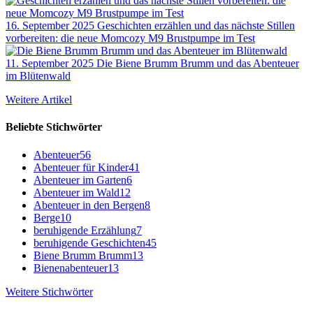
16. September 2025
Geschichten erzählen und das nächste Stillen
vorbereiten: die neue Momcozy M9 Brustpumpe im Test
11. September 2025
Die Biene Brumm Brumm und das Abenteuer
im Blütenwald
Weitere Artikel
Beliebte Stichwörter
Abenteuer
56
Abenteuer für Kinder
41
Abenteuer im Garten
6
Abenteuer im Wald
12
Abenteuer in den Bergen
8
Berge
10
beruhigende Erzählung
7
beruhigende Geschichten
45
Biene Brumm Brumm
13
Bienenabenteuer
13
Weitere Stichwörter