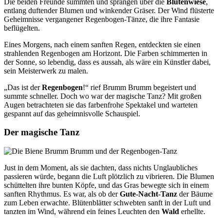
Die beiden Freunde summten und sprangen über die
Blütenwiese
,
entlang duftender Blumen und winkender Gräser. Der Wind flüsterte
Geheimnisse vergangener Regenbogen-Tänze, die ihre Fantasie
beflügelten.
Eines Morgens, nach einem sanften Regen, entdeckten sie einen
strahlenden Regenbogen am Horizont. Die Farben schimmerten in
der Sonne, so lebendig, dass es aussah, als wäre ein Künstler dabei,
sein Meisterwerk zu malen.
„Das ist der
Regenbogen
!“ rief Brumm Brumm begeistert und
summte schneller. Doch wo war der magische Tanz? Mit großen
Augen betrachteten sie das farbenfrohe Spektakel und warteten
gespannt auf das geheimnisvolle Schauspiel.
Der magische Tanz
Just in dem Moment, als sie dachten, dass nichts Unglaubliches
passieren würde, begann die Luft plötzlich zu vibrieren. Die Blumen
schüttelten ihre bunten Köpfe, und das Gras bewegte sich in einem
sanften Rhythmus. Es war, als ob der
Gute-Nacht-Tanz
der Bäume
zum Leben erwachte. Blütenblätter schwebten sanft in der Luft und
tanzten im Wind, während ein feines Leuchten den
Wald
erhellte.