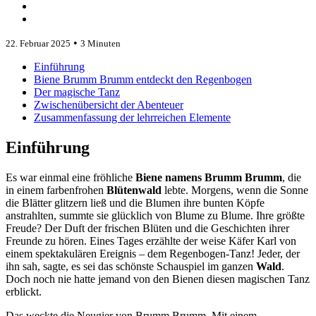
•
22. Februar 2025
3 Minuten
Einführung
Biene Brumm Brumm entdeckt den Regenbogen
Der magische Tanz
Zwischenübersicht der Abenteuer
Zusammenfassung der lehrreichen Elemente
Einführung
Es war einmal eine fröhliche
Biene namens Brumm Brumm
, die
in einem farbenfrohen
Blütenwald
lebte. Morgens, wenn die Sonne
die Blätter glitzern ließ und die Blumen ihre bunten Köpfe
anstrahlten, summte sie glücklich von Blume zu Blume. Ihre größte
Freude? Der Duft der frischen Blüten und die Geschichten ihrer
Freunde zu hören. Eines Tages erzählte der weise Käfer Karl von
einem spektakulären Ereignis – dem Regenbogen-Tanz! Jeder, der
ihn sah, sagte, es sei das schönste Schauspiel im ganzen
Wald
.
Doch noch nie hatte jemand von den Bienen diesen magischen Tanz
erblickt.
Das weckte die Neugier von Brumm Brumm. Mit einem