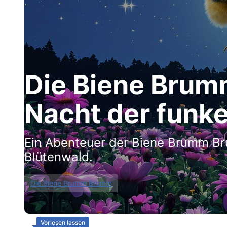
Die Biene Brum
Nacht der funk
Ein Abenteuer der Biene Brumm B
Blütenwald.
Die Biene Brumm Brumm