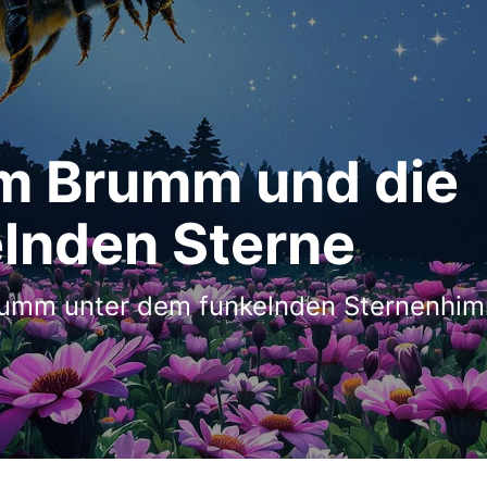
m Brumm und die
elnden Sterne
rumm unter dem funkelnden Sternenhim