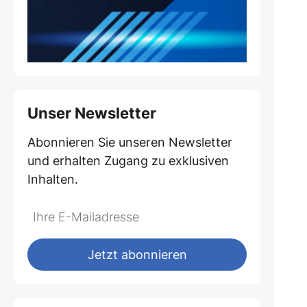
Unser Newsletter
Abonnieren Sie unseren Newsletter
und erhalten Zugang zu exklusiven
Inhalten.
Do
*Ihre
not
E-
fill
Mailadresse:
Jetzt abonnieren
this
field