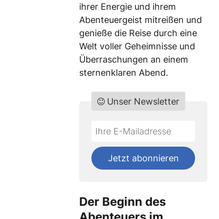
ihrer Energie und ihrem
Abenteuergeist mitreißen und
genieße die Reise durch eine
Welt voller Geheimnisse und
Überraschungen an einem
sternenklaren Abend.
Unser Newsletter
Do
*Ihre
not
E-
fill
Mailadresse:
Jetzt abonnieren
this
field
Der Beginn des
Abenteuers im