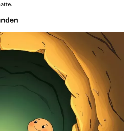
atte.
unden