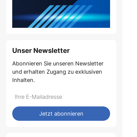
Unser Newsletter
Abonnieren Sie unseren Newsletter
und erhalten Zugang zu exklusiven
Inhalten.
Do
*Ihre
not
E-
fill
Mailadresse:
Jetzt abonnieren
this
field